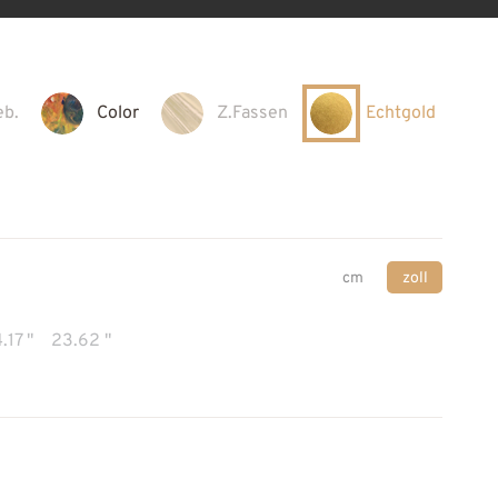
eb.
Color
Z.Fassen
Echtgold
cm
zoll
.17 "
23.62 "