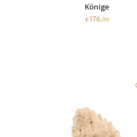
lie
Könige
176
0
€
,00