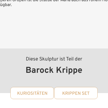
rößeren Größen ist die Statue der Maria auch aus rohem Hol
fügbar.
Diese Skulptur ist Teil der
Barock Krippe
KURIOSITÄTEN
KRIPPEN SET