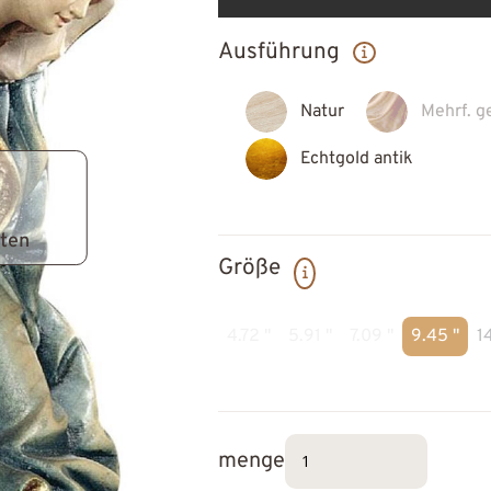
Ausführung
Natur
Mehrf. g
Echtgold antik
lten
Größe
4.72 "
5.91 "
7.09 "
9.45 "
14
menge