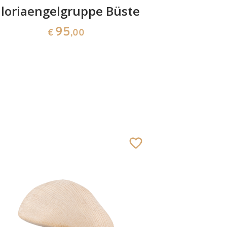
loriaengelgruppe Büste
Schafgr
95
€
,00