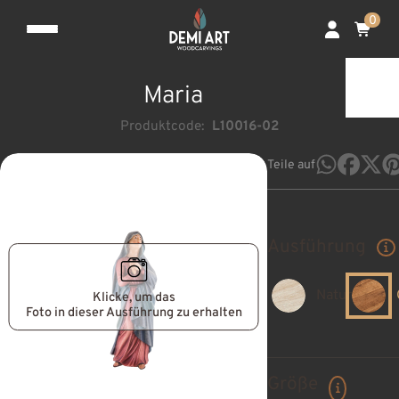
0
Maria
Produktcode:
L10016-02
Teile auf
Ausführung
Natur
Klicke, um das
Foto in dieser Ausführung zu erhalten
Größe