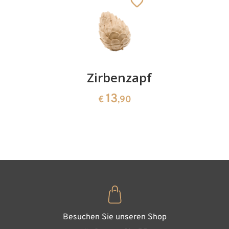
Kirschenpaar
Zirbenzapfen
Herzscha
aus
13
13
€
,90
€
,90
Zirbenho
35
€
,00
Maria
Besuchen Sie unseren Shop
Hinzugefügt zum