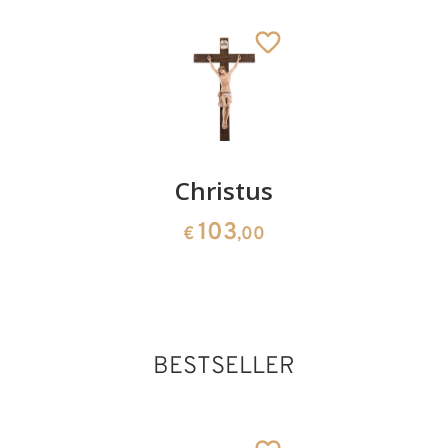
Maria
Christus
Schaeche
Magdalena
Gestas
103
€
,00
75
99
€
,00
€
,00
BESTSELLER