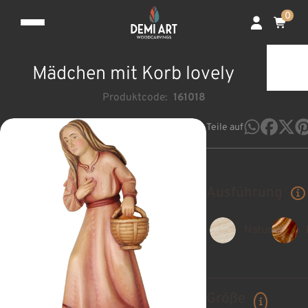
0
Mädchen mit Korb lovely
Produktcode:
161018
Teile auf
Ausführung
Natur
Größe