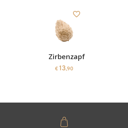
lovely
Hinzugefügt zum
Warenkorb
Kirschenpaar
Zirbenzapfen
Herzscha
aus
13
13
€
,90
€
,90
Zirbenho
35
€
,00