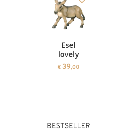
König
Esel
Hirt mit
Mohr
lovely
Hase
lovely
und
39
€
,00
Mädchen
39
€
,00
lovely
81
€
,00
BESTSELLER
Mädchen mit Korb