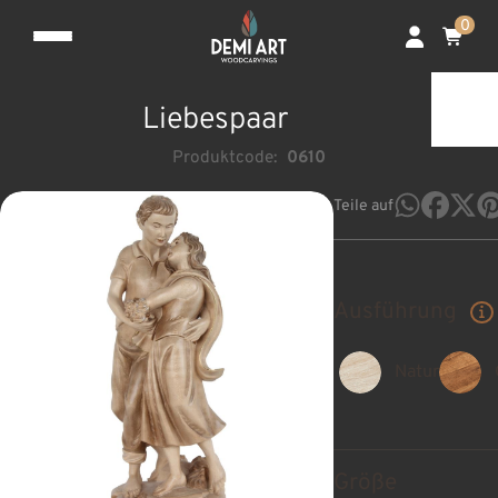
0
Liebespaar
Produktcode:
0610
Teile auf
Ausführung
Natur
Größe