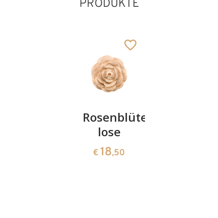
PRODUKTE
Auferstandener
Rosenblüte
Kreuz im
auf
lose
Sturm
dunklem
18
70
€
,50
€
,00
Schieferstein
103
€
,70