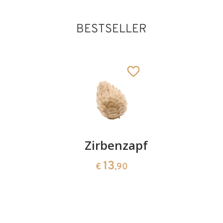
BESTSELLER
Kirschenpaar
Zirbenzapfen
Herzscha
aus
13
13
€
,90
€
,90
Zirbenho
35
€
,00