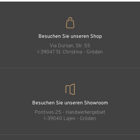
Liebespaar
Hinzugefügt zum
Warenkorb
Besuchen Sie unseren Shop
Via Dursan, Str. 55
l-39047 St. Christina - Gröden
Besuchen Sie unseren Showroom
Pontives 25 - Handwerkergebiet
l-39040 Lajen - Gröden