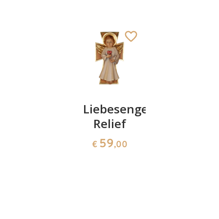
Meditationskreuz
Liebesengel
Gottes
Relief
Liebe
1534
€
,70
Kreuz,
59
€
,00
Holz
geschnit
54
€
,90