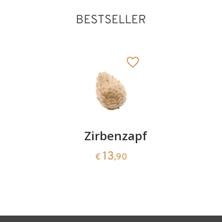
BESTSELLER
Kirschenpaar
Zirbenzapfen
Herzscha
aus
13
13
€
,90
€
,90
Zirbenho
35
€
,00