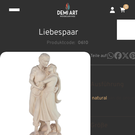
0
Liebespaar
Produktcode:
0610
Teile auf
Ausführung
natural
pan de oro a
Größe