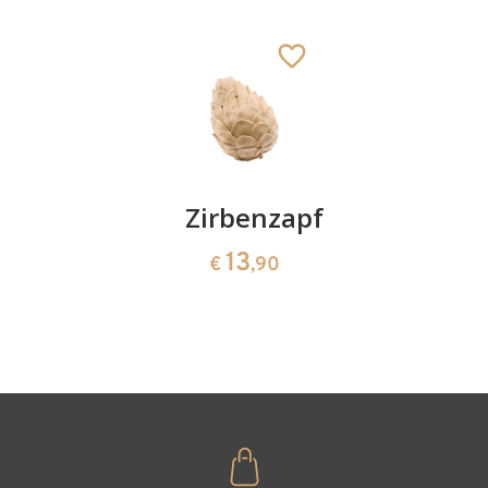
Hinzugefügt zum
Warenkorb
Kirschenpaar
Zirbenzapfen
Herzscha
aus
13
13
€
,90
€
,90
Zirbenho
35
€
,00