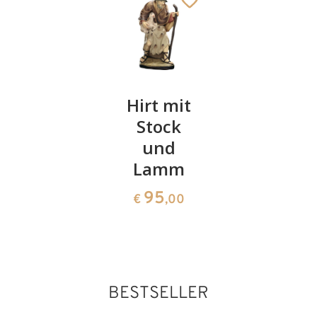
Schaf
Hirt mit
König
grasend
Stock
knieend
und
36
97
€
,00
€
,00
Lamm
95
€
,00
BESTSELLER
König weiß