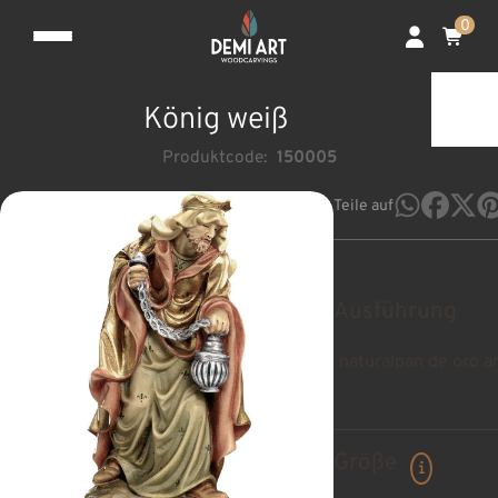
0
König weiß
Produktcode:
150005
Teile auf
Ausführung
natural
pan de oro a
Größe