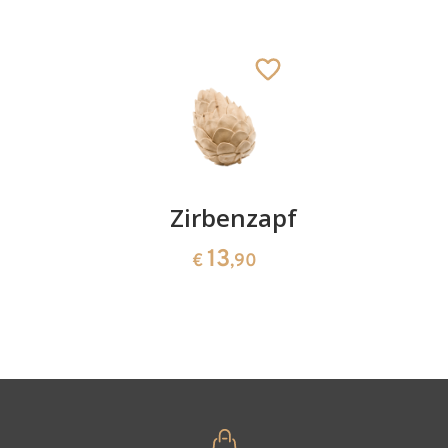
König weiß
Hinzugefügt zum
Warenkorb
Kirschenpaar
Zirbenzapfen
Herzscha
aus
13
13
€
,90
€
,90
Zirbenho
35
€
,00