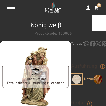
0
König weiß
Produktcode:
150005
Teile auf
Ausführung
Klicke, um das
Natur
Foto in dieser Ausführung zu erhalten
Größe