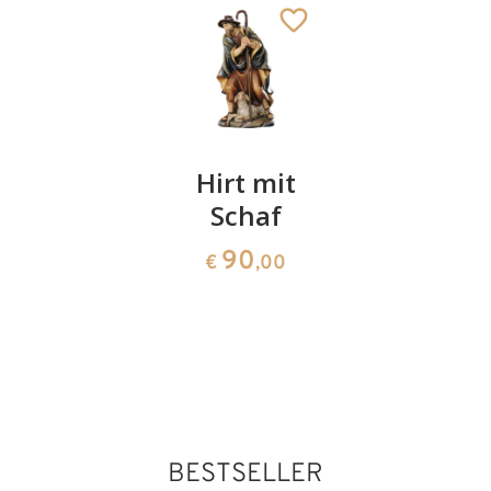
Jesukind
Hirt mit
Krippe
Schaf
barock
95
€
,00
17-teilig
90
€
,00
ohne
Stall
1395
€
,00
BESTSELLER