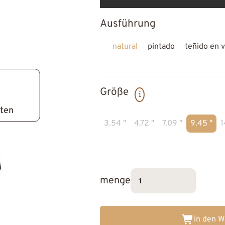
Ausführung
natural
pintado
teñido en v
Größe
lten
3.54 "
4.72 "
7.09 "
9.45 "
1
menge
in den 