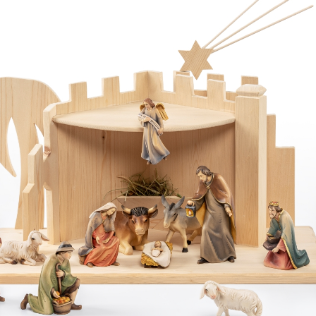
König weiß lovely
Hinzugefügt zum
Warenkorb