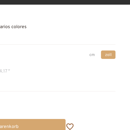
arios colores
cm
zoll
4.17 "
Warenkorb