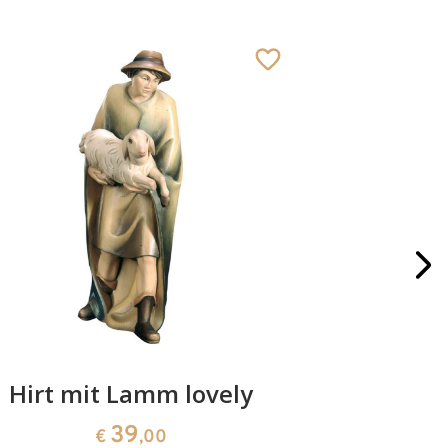
Hirt mit Lamm lovely
16 teilige
39
€
,00