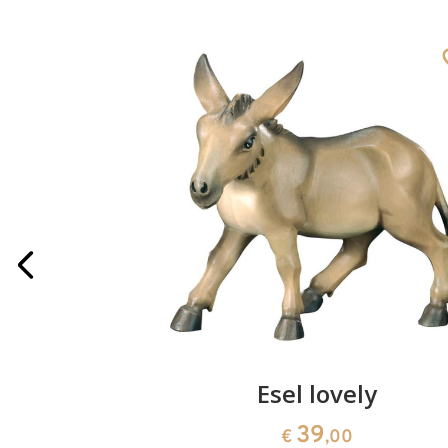
 lovely
Esel lovely
39
€
,00