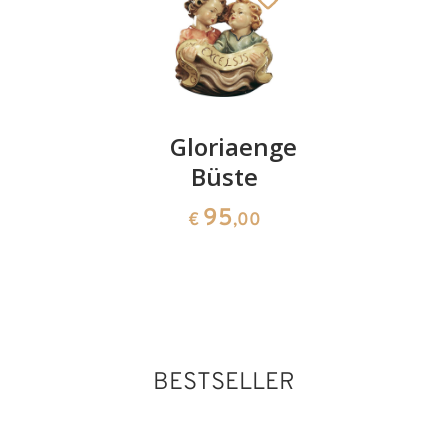
Elefantentreiber
Gloriaengelgruppe
Hund
Büste
95
36
€
,00
€
,00
95
€
,00
BESTSELLER
König knieend