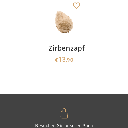
Hinzugefügt zum
Warenkorb
Kirschenpaar
Zirbenzapfen
Herzscha
aus
13
13
€
,90
€
,90
Zirbenho
35
€
,00
Besuchen Sie unseren Shop