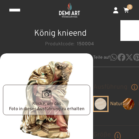
0
König knieend
Produktcode:
150004
Teile auf
Ausführung
Klicke, um das
Natur
Foto in dieser Ausführung zu erhalten
Größe