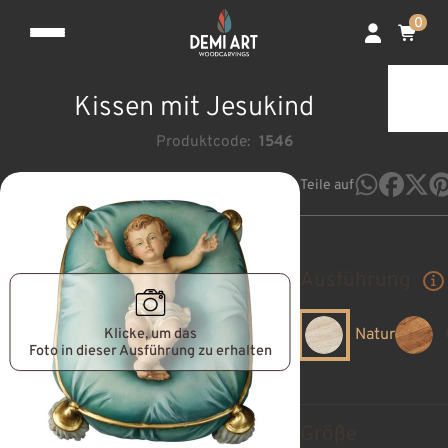
0
Kissen mit Jesukind
Produktcode:
1546
Teile auf
Ausführung
Klicke, um das
Natur
Foto in dieser Ausführung zu erhalten
Größe