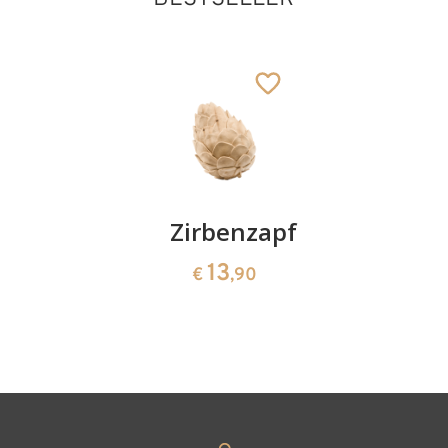
Kirschenpaar
Zirbenzapfen
Herzscha
aus
13
13
€
,90
€
,90
Zirbenho
35
€
,00