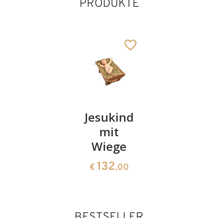
PRODUKTE
Herz mit
Jesukind
Jesukind
Jesukind
mit
ohne
Wiege
Wiege
54
€
,00
132
30
€
,00
€
,00
BESTSELLER