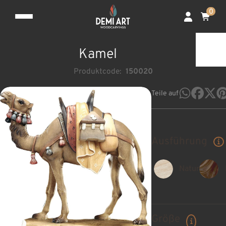
0
Kamel
Produktcode:
150020
Teile auf
Ausführung
Natur
Größe