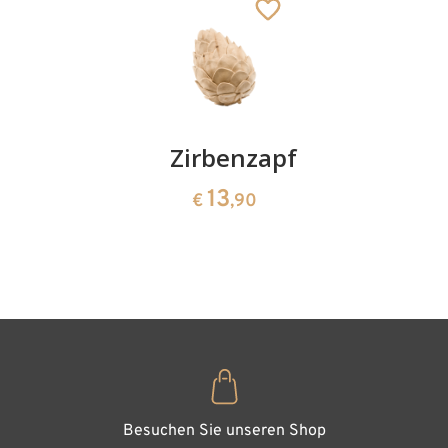
Warenkorb
Kirschenpaar
Zirbenzapfen
Herzscha
aus
13
13
€
,90
€
,90
Zirbenho
35
€
,00
Besuchen Sie unseren Shop