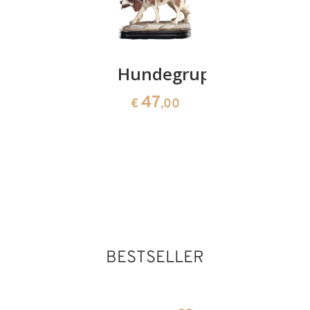
Krippe
Hundegruppe
Schaf
barock
schauen
47
€
,00
17-teilig
36
€
,00
ohne
Stall
1395
€
,00
BESTSELLER
Kamel
Hinzugefügt zum