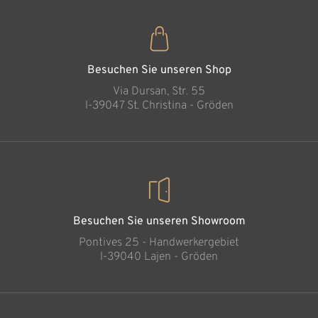
Jesus bei der
Fußwäsche
Hinzugefügt zum
Warenkorb
Besuchen Sie unseren Shop
Via Dursan, Str. 55
l-39047 St. Christina - Gröden
Besuchen Sie unseren Showroom
Pontives 25 - Handwerkergebiet
l-39040 Lajen - Gröden