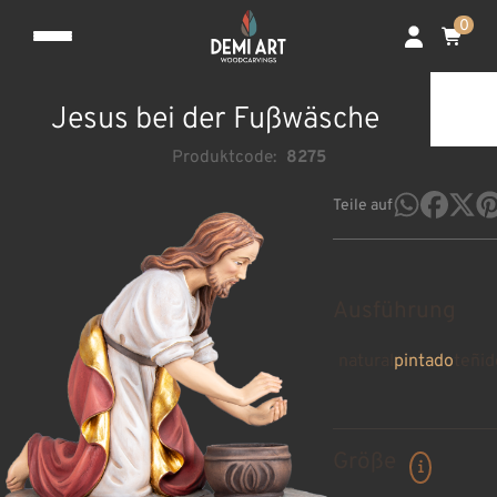
0
Jesus bei der Fußwäsche
Produktcode:
8275
Teile auf
Ausführung
natural
pintado
teñid
Größe