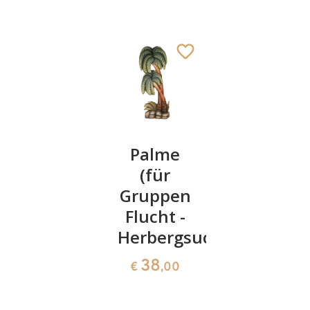
Jünger
Palme
Hl.
bei der
(für
Magdale
Fußwäsche
Gruppen
kniend
Flucht -
110
55
€
,00
€
,00
Herbergsuche)
38
€
,00