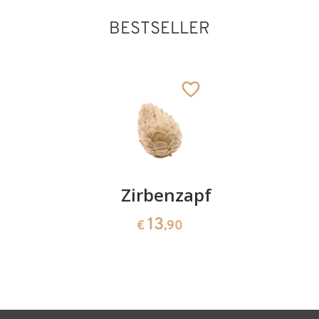
BESTSELLER
Kirschenpaar
Zirbenzapfen
Herzscha
aus
13
13
€
,90
€
,90
Zirbenho
35
€
,00