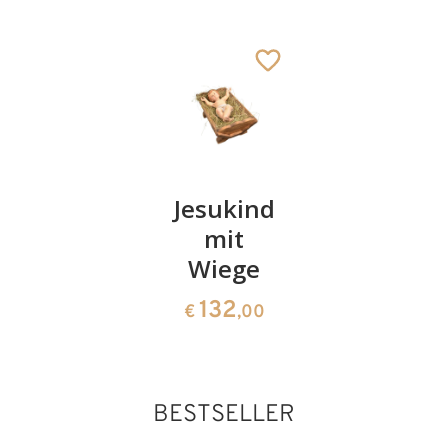
Jesukind
Jesukind
Jesukind
mit
lose
25
€
,50
Wiege
43
€
,00
132
€
,00
BESTSELLER