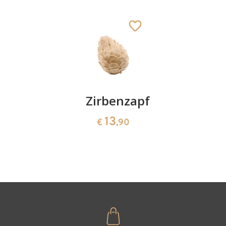
Kirschenpaar
Zirbenzapfen
Herzscha
Jesukind
aus
13
13
€
,90
€
,90
Hinzugefügt zum
Zirbenho
Warenkorb
35
€
,00