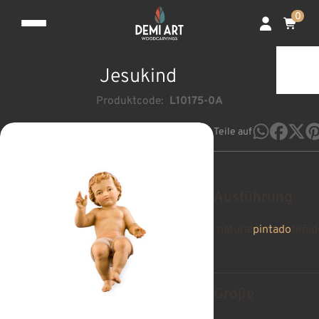
0
Jesukind
Produktcode:
L10175-0A
Teile auf
Ausführung
natural
pintado
teñid
Größe