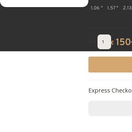
1.06 "
1.57 "
2.13
150
Mge.
€
Express Checko