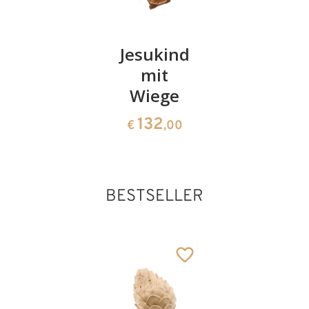
Wiege
Jesukind
Sternsin
für
mit
187
€
,00
Jesukind
Wiege
46
132
€
,00
€
,00
BESTSELLER