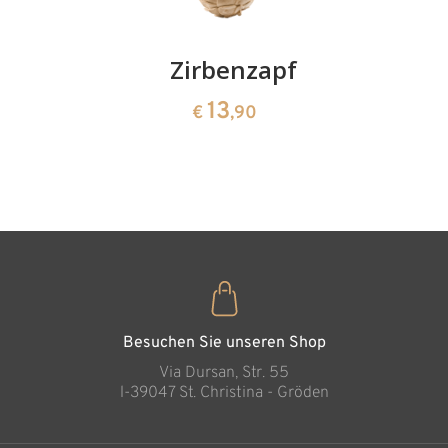
Kirschenpaar
Zirbenzapfen
Herzscha
aus
13
13
€
,90
€
,90
Zirbenho
35
€
,00
Besuchen Sie unseren Shop
Via Dursan, Str. 55
l-39047 St. Christina - Gröden