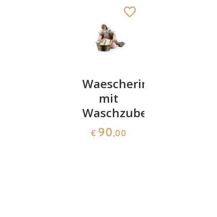
Hirt mit
Waescherin
Maria
Reisigbuendel
mit
mit
Waschzuber
offenen
81
€
,00
Haenden
90
€
,00
auf
Hocker
79
€
,00