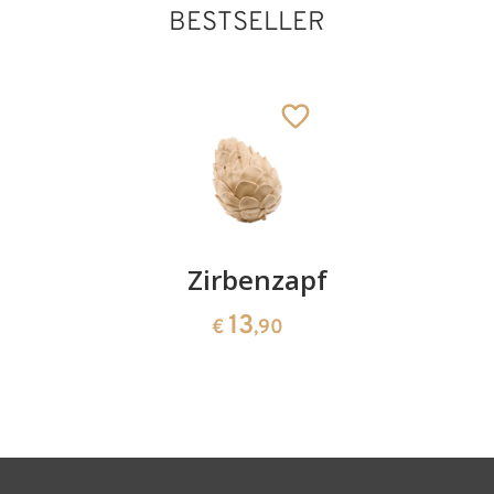
BESTSELLER
Kirschenpaar
Zirbenzapfen
Herzscha
aus
13
13
€
,90
€
,90
Zirbenho
35
€
,00