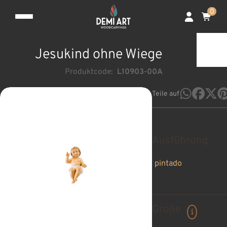
0
Jesukind ohne Wiege
Produktcode:
L10903-00A
Teile auf
Ausführung
pintado
Größe