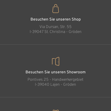
Jesukind ohne
Wiege
Hinzugefügt zum
Warenkorb
Besuchen Sie unseren Shop
Via Dursan, Str. 55
l-39047 St. Christina - Gröden
Besuchen Sie unseren Showroom
Pontives 25 - Handwerkergebiet
l-39040 Lajen - Gröden