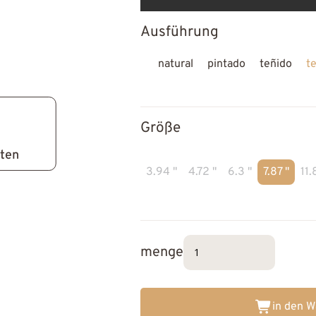
Ausführung
natural
pintado
teñido
t
Größe
lten
3.94 "
4.72 "
6.3 "
7.87 "
11.
menge
in den 