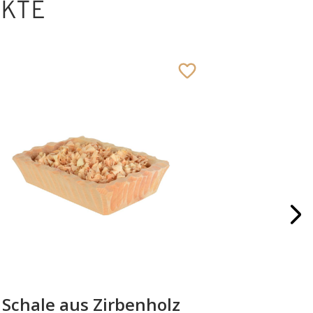
UKTE
Schale aus Zirbenholz
Has