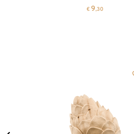
9
0
€
,30