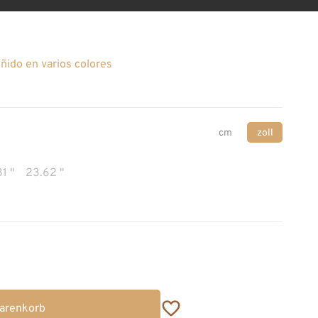
eñido en varios colores
cm
zoll
81 "
23.62 "
Warenkorb