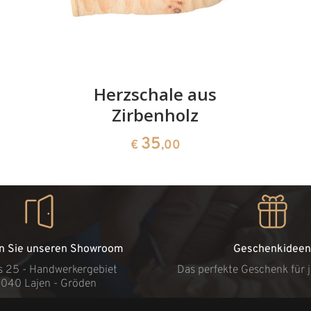
Herzschale aus
Zirbenholz
35
€
,00
n Sie unseren Showroom
Geschenkideen
s 25 - Handwerkergebiet
Das perfekte Geschenk für 
9040 Lajen - Gröden