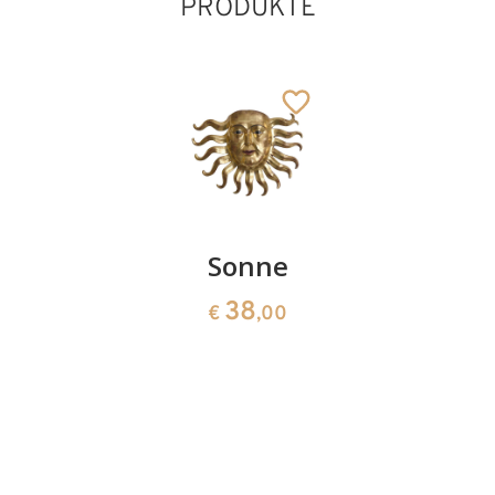
PRODUKTE
Romantische
Sonne
Christus
Engel -
modern
38
€
,00
Valentin
auf
Steinplat
69
€
,40
209
€
,00