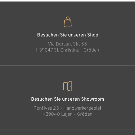
Hochzeitskissen
Hinzugefügt zum
Warenkorb
Besuchen Sie unseren Shop
Via Dursan, Str. 55
l-39047 St. Christina - Gröden
Besuchen Sie unseren Showroom
Pontives 25 - Handwerkergebiet
l-39040 Lajen - Gröden