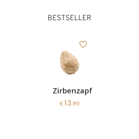
BESTSELLER
Kirschenpaar
Zirbenzapfen
Herzscha
aus
13
13
€
,90
€
,90
Zirbenho
35
€
,00