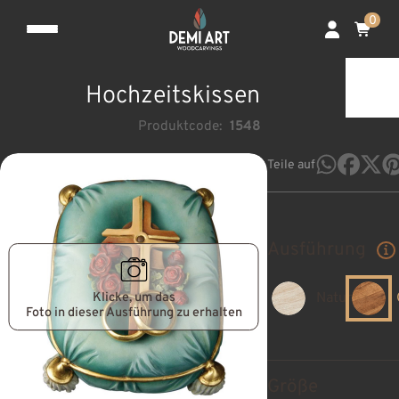
0
Hochzeitskissen
Produktcode:
1548
Teile auf
Ausführung
Klicke, um das
Natur
Foto in dieser Ausführung zu erhalten
Größe