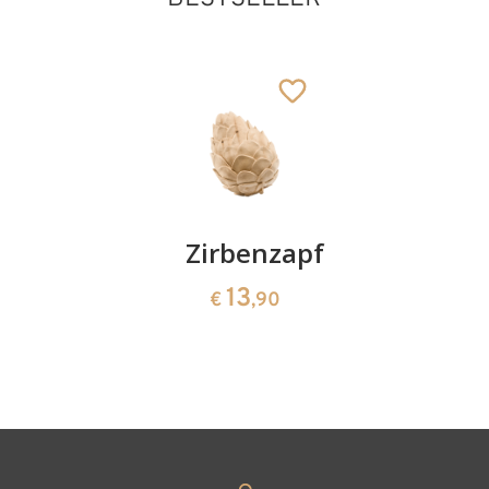
Kirschenpaar
Zirbenzapfen
Herzscha
aus
13
13
€
,90
€
,90
Zirbenho
35
€
,00