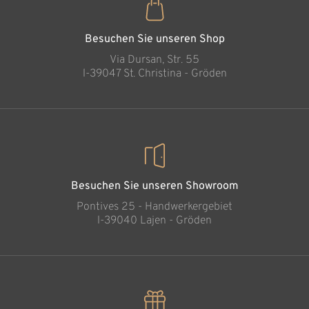
Hl.Familie schlicht
Hinzugefügt zum
Warenkorb
Besuchen Sie unseren Shop
Via Dursan, Str. 55
l-39047 St. Christina - Gröden
Besuchen Sie unseren Showroom
Pontives 25 - Handwerkergebiet
l-39040 Lajen - Gröden