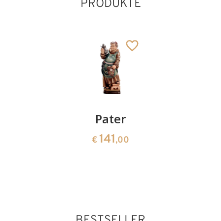
PRODUKTE
Hase
Pater
Osterei
rechts
06 band
141
€
,00
glatt
19
€
,60
22
€
,00
BESTSELLER