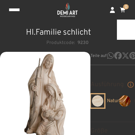
0
Hl.Familie schlicht
Produktcode:
9230
Teile auf
Ausführung
Natur
Größe