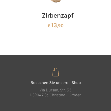
Kirschenpaar
Zirbenzapfen
Herzscha
aus
13
13
€
,90
€
,90
Zirbenho
35
€
,00
Besuchen Sie unseren Shop
Via Dursan, Str. 55
l-39047 St. Christina - Gröden