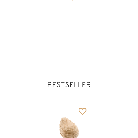
Kirche
141
€
,00
279
€
,10
Hl. Vinzenz von
Valencia
Hinzugefügt zum
Warenkorb
BESTSELLER