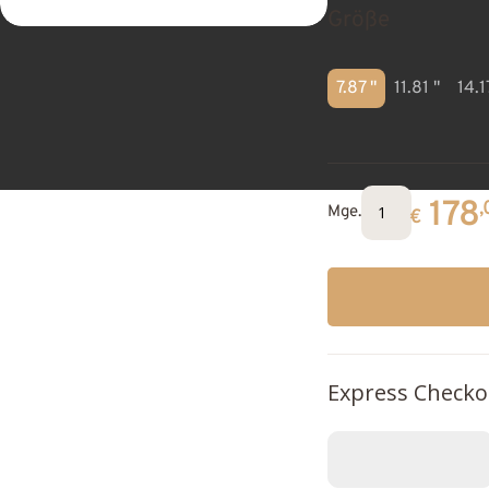
Größe
7.87 "
11.81 "
14.1
178
,
Mge.
€
Express Checko