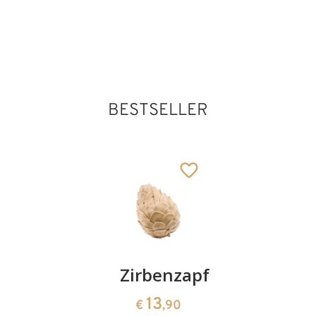
Buch
123
€
,00
132
€
,00
Hl. Tatjana von
Rom
Hinzugefügt zum
Warenkorb
BESTSELLER
Kirschenpaar
Zirbenzapfen
Herzscha
aus
13
13
€
,90
€
,90