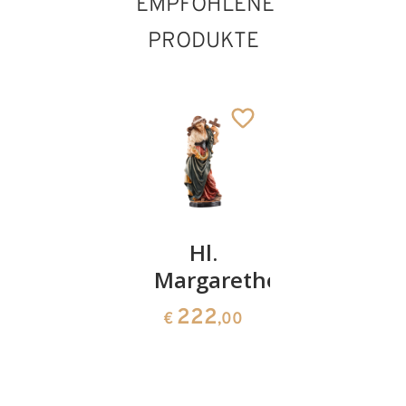
EMPFOHLENE
PRODUKTE
Hl. Maria
Hl.
Hl.
Crescentia
Margarethe
Brigitte
mit
mit
222
€
,00
Taube,
Kerze
Kreuz
und
und
Buch