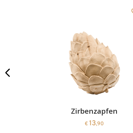
paar
Zirbenzapfen
13
€
,90