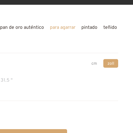
pan de oro auténtico
para agarrar
pintado
teñido
cm
zoll
31.5 "