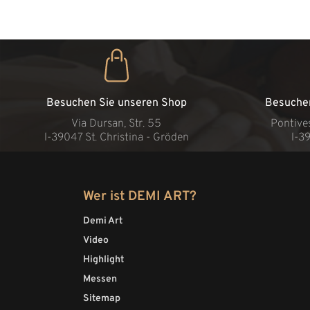
Besuchen Sie unseren Shop
Besuche
Via Dursan, Str. 55
Pontive
l-39047 St. Christina - Gröden
l-3
Wer ist DEMI ART?
Demi Art
Video
Highlight
Messen
Sitemap