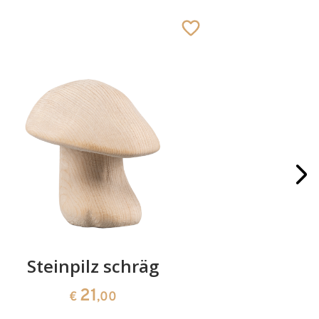
Steinpilz schräg
Krippe
21
€
,00