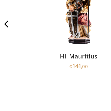
t Schwert
Hl. Mauritius
141
0
€
,00