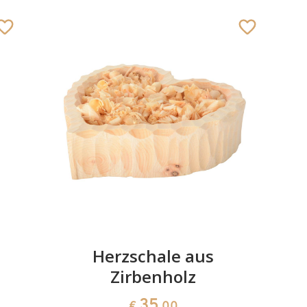
Herzschale aus
Zirbenholz
35
€
,00