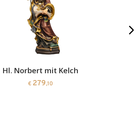
Hl. Norbert mit Kelch
Hl. Desi
279
€
,10