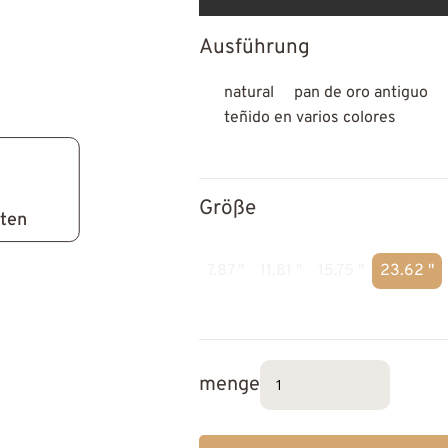
Ausführung
natural
pan de oro antiguo
teñido en varios colores
Größe
lten
7.87 "
11.81 "
15.75 "
23.62 "
menge