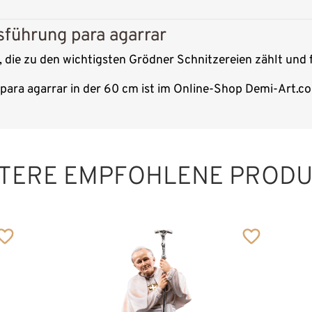
sführung para agarrar
, die zu den wichtigsten Grödner Schnitzereien zählt und 
para agarrar in der 60 cm ist im Online-Shop Demi-Art.co
Hl. Romedius mit
Bär
Hinzugefügt zum
TERE EMPFOHLENE PROD
Warenkorb