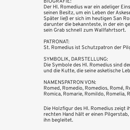
BIOGRAFIE:
Der Hl. Romedius war ein adeliger Ein
seinen Besitz, um ein Leben der Askese
Später ließ er sich im heutigen San Ro
darunter die bekannteste, in der ein g
sein Grab schnell zum Wallfahrtsort.
PATRONAT:
St. Romedius ist Schutzpatron der Pilg
SYMBOLIK, DARSTELLUNG:
Die Symbole des Hl. Romedius sind der
und die Kutte, die seine asketische Le
NAMENSPATRON VON:
Romed, Romedio, Romedios, Romé, Ro
Romica, Romarie, Romildo, Romelia,
Die Holzfigur des Hl. Romedius zeigt 
rechten Hand hält er einen Pilgerstab,
ihn begleitet.