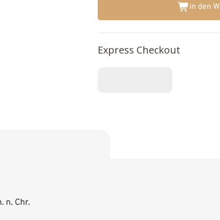
in den 
Express Checkout
. n. Chr.