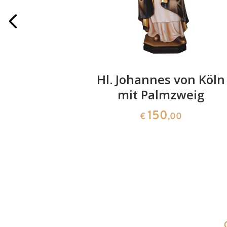
on Condat
Hl. Johannes von Köln
mit Palmzweig
0
150
€
,00