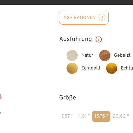
INSPIRATIONEN
Ausführung
Natur
Gebeizt
Echtgold
Echtg
Größe
7.87 "
11.81 "
15.75 "
23.62 "