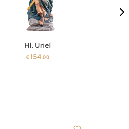
Hl. Uriel
Hl. A
Bi
154
€
,00