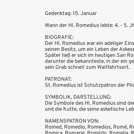
Gedenktag: 15. Januar
Wann der Hl. Romedius lebte: 4. - 5. Jh
BIOGRAFIE:
Der Hl. Romedius war ein adeliger Ein
seinen Besitz, um ein Leben der Askese
Später ließ er sich im heutigen San Ro
darunter die bekannteste, in der ein g
sein Grab schnell zum Wallfahrtsort.
PATRONAT:
St. Romedius ist Schutzpatron der Pilg
SYMBOLIK, DARSTELLUNG:
Die Symbole des Hl. Romedius sind der
und die Kutte, die seine asketische Le
NAMENSPATRON VON:
Romed, Romedio, Romedios, Romé, Ro
Romica, Romarie, Romildo, Romelia,