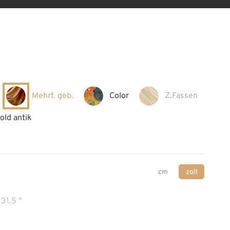
Mehrf. geb.
Color
Z.Fassen
old antik
cm
zoll
31.5 "