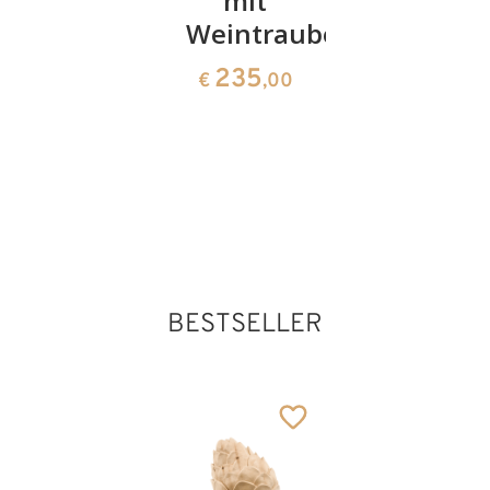
mit
Arbeiter
143
€
,00
Weintrauben
66
€
,00
235
€
,00
Hl. Maurus von
Subiaco mit Teufel
Hinzugefügt zum
Warenkorb
BESTSELLER