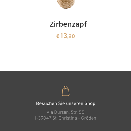
Kirschenpaar
Zirbenzapfen
Herzscha
aus
13
13
€
,90
€
,90
Zirbenho
35
€
,00
Besuchen Sie unseren Shop
Via Dursan, Str. 55
l-39047 St. Christina - Gröden