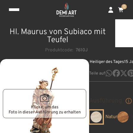
0
Hl. Maurus von Subiaco mit
Teufel
Produktcode:
7610J
Heiliger des Tages
15 J
Teile auf
Ausführung
Klicke, um das
Foto in dieser Ausführung zu erhalten
Natur