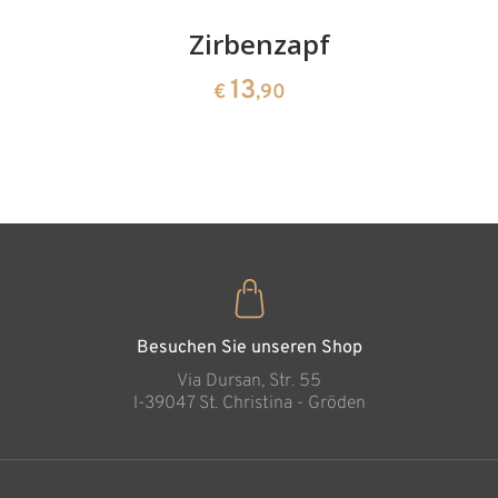
Kirschenpaar
Zirbenzapfen
Herzscha
aus
13
13
€
,90
€
,90
Zirbenho
35
€
,00
Besuchen Sie unseren Shop
Via Dursan, Str. 55
l-39047 St. Christina - Gröden