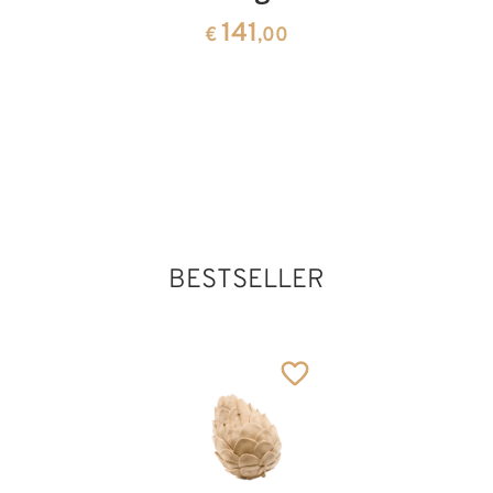
mit
mit
141
€
,00
Weintrauben
Teufel
235
141
€
,00
€
,00
Hl. Maurus von
Subiaco mit Teufel
Hinzugefügt zum
Warenkorb
BESTSELLER