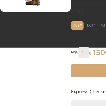
Größe
7.87 "
11.81 "
14.1
150
Mge.
€
Express Checko