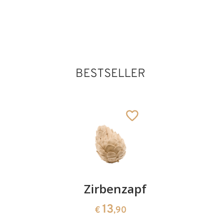
Hl. Marius
Hinzugefügt zum
Warenkorb
BESTSELLER
Kirschenpaar
Zirbenzapfen
Herzscha
aus
13
13
€
,90
€
,90
Zirbenho