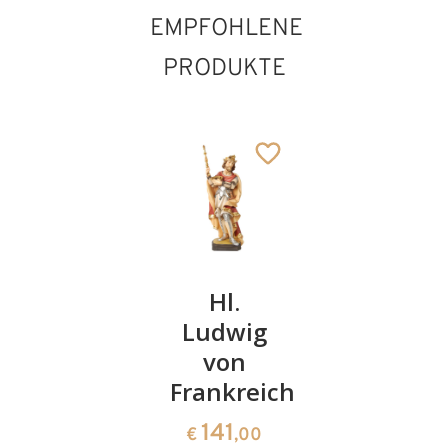
EMPFOHLENE
PRODUKTE
Hl. Isidor
Hl.
Hl.
Ludwig
Sebastia
132
€
,00
von
141
€
,00
Frankreich
141
€
,00