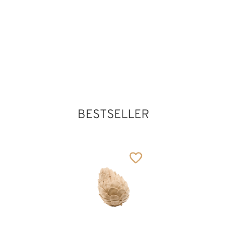
414
€
,00
Hl. Manfred von
Riva
Hinzugefügt zum
Warenkorb
BESTSELLER