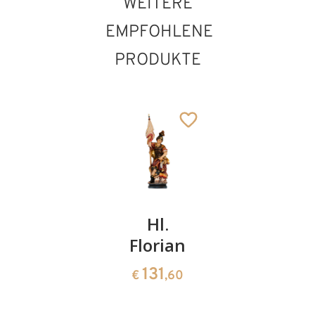
WEITERE
EMPFOHLENE
PRODUKTE
Hl.
Hl.
Hl.
Armin
Florian
Jakobus
von
143
131
€
,00
€
,60
Compost