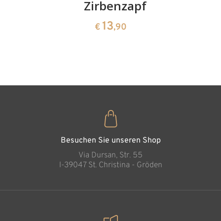
Kirschenpaar
Zirbenzapfen
Herzscha
aus
13
13
€
,90
€
,90
Zirbenho
35
€
,00
Besuchen Sie unseren Shop
Via Dursan, Str. 55
l-39047 St. Christina - Gröden