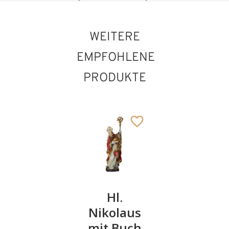
WEITERE
EMPFOHLENE
PRODUKTE
Hl. Fabian mit
Schwert und
Taube
Hl.
Hl.
Hl.
Hinzugefügt zum
Damian
Nikolaus
Agrippin
Warenkorb
mit
mit Buch
von