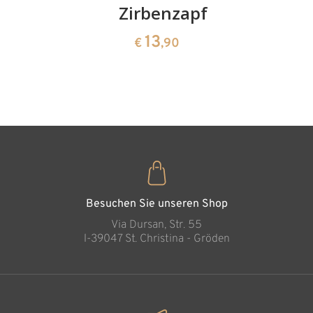
Kirschenpaar
Zirbenzapfen
Herzscha
aus
13
13
€
,90
€
,90
Zirbenho
35
€
,00
Besuchen Sie unseren Shop
Via Dursan, Str. 55
l-39047 St. Christina - Gröden