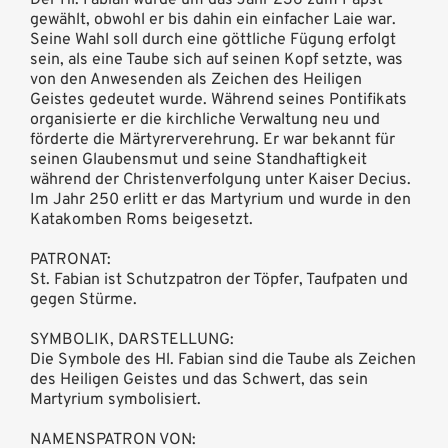
Der Hl. Fabian wurde um das Jahr 236 zum Papst
gewählt, obwohl er bis dahin ein einfacher Laie war.
Seine Wahl soll durch eine göttliche Fügung erfolgt
sein, als eine Taube sich auf seinen Kopf setzte, was
von den Anwesenden als Zeichen des Heiligen
Geistes gedeutet wurde. Während seines Pontifikats
organisierte er die kirchliche Verwaltung neu und
förderte die Märtyrerverehrung. Er war bekannt für
seinen Glaubensmut und seine Standhaftigkeit
während der Christenverfolgung unter Kaiser Decius.
Im Jahr 250 erlitt er das Martyrium und wurde in den
Katakomben Roms beigesetzt.
PATRONAT:
St. Fabian ist Schutzpatron der Töpfer, Taufpaten und
gegen Stürme.
SYMBOLIK, DARSTELLUNG:
Die Symbole des Hl. Fabian sind die Taube als Zeichen
des Heiligen Geistes und das Schwert, das sein
Martyrium symbolisiert.
NAMENSPATRON VON: