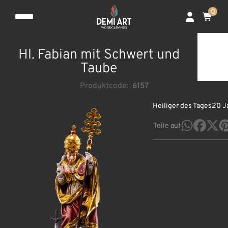
0
Hl. Fabian mit Schwert und
Taube
Produktcode:
6157
Heiliger des Tages
20 J
Teile auf