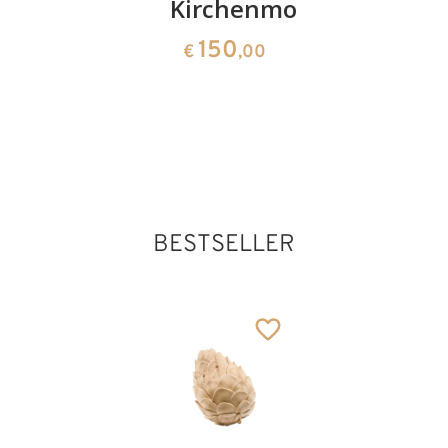
Kirchenmodell
163
61
€
,00
€
,00
150
€
,00
Hl. Fabian mit
Schwert und
Taube
Hinzugefügt zum
Warenkorb
BESTSELLER