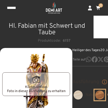
0
Hl. Fabian mit Schwert und
Taube
Produktcode:
6157
Heiliger des Tages
20 J
Teile auf
Ausführung
Klicke, um das
Foto in dieser Ausführung zu erhalten
Natur