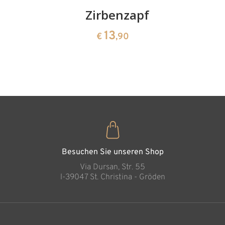
Kirschenpaar
Zirbenzapfen
Herzscha
aus
13
13
€
,90
€
,90
Zirbenho
35
€
,00
Besuchen Sie unseren Shop
Via Dursan, Str. 55
l-39047 St. Christina - Gröden