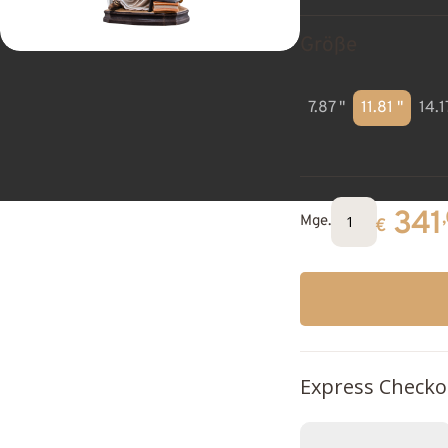
Größe
7.87 "
11.81 "
14.1
341
Mge.
€
Express Checko