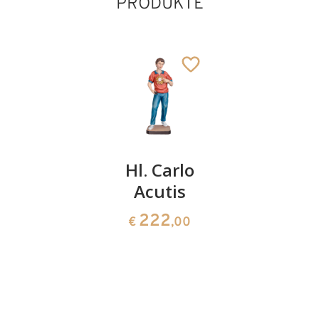
PRODUKTE
Hl.
Hl. Carlo
Hl.
Gerwin
Acutis
Schutzen
Raphael
141
222
€
,00
€
,00
141
€
,00