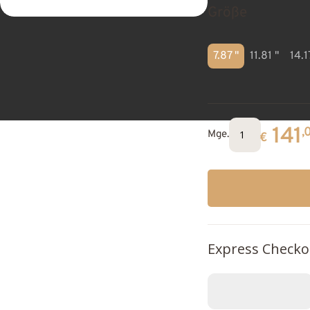
Größe
7.87 "
11.81 "
14.1
141
,
Mge.
€
Express Checko