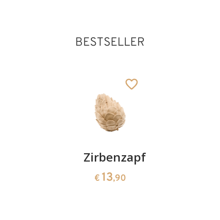
Hl. Clarus
Hinzugefügt zum
BESTSELLER
Warenkorb
Kirschenpaar
Zirbenzapfen
Herzscha
aus
13
13
€
,90
€
,90
Zirbenho
35
€
,00