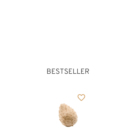
und
141
€
,00
durchbo
Herzen
66
€
,00
BESTSELLER