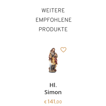
WEITERE
EMPFOHLENE
PRODUKTE
Hl. Augustinus
Hl.
Hl.
Hl.
von Canterbury
Rainer
Simon
Gerhard
Hinzugefügt zum
Warenkorb
von Pisa
mit Buch
141
€
,00