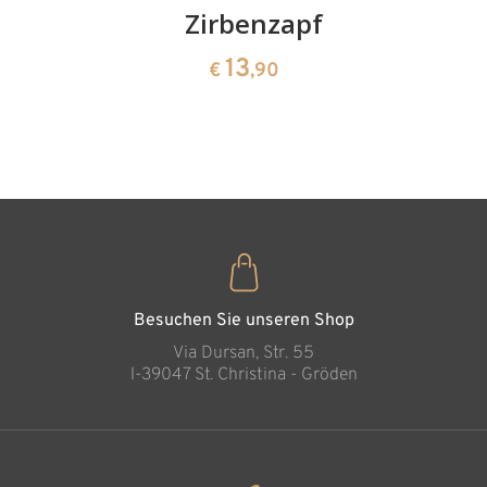
Kirschenpaar
Zirbenzapfen
Herzscha
aus
13
13
€
,90
€
,90
Zirbenho
35
€
,00
Besuchen Sie unseren Shop
Via Dursan, Str. 55
l-39047 St. Christina - Gröden