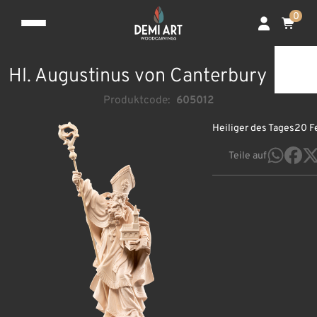
0
Hl. Augustinus von Canterbury
Produktcode:
605012
Heiliger des Tages
20 F
Teile auf