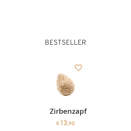
Taube
150
€
,00
Hl. Arnold
Janssen
Hinzugefügt zum
Warenkorb
BESTSELLER
Kirschenpaar
Zirbenzapfen
Herzscha
aus
13
13
€
,90
€
,90
Zirbenho