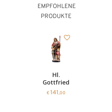
EMPFOHLENE
PRODUKTE
Hl.
Hl.
Hl. Adolf
Thomas
Gottfried
mit Buch
von
141
61
€
,00
€
,00
Aquin
mit