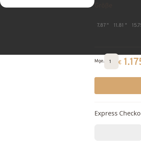
Größe
7.87 "
11.81 "
15.7
1.17
Mge.
€
Express Checko