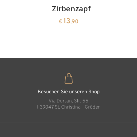
Kirschenpaar
Zirbenzapfen
Herzscha
aus
13
13
€
,90
€
,90
Zirbenho
35
€
,00
Besuchen Sie unseren Shop
Via Dursan, Str. 55
l-39047 St. Christina - Gröden