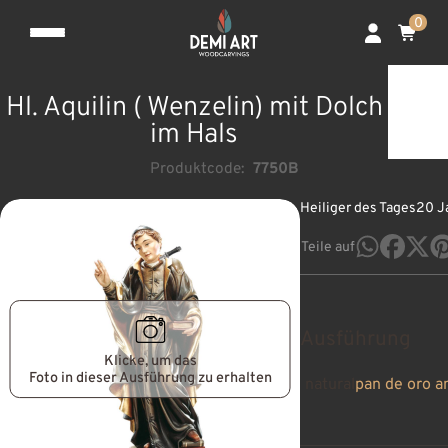
0
Hl. Aquilin ( Wenzelin) mit Dolch
im Hals
Produktcode:
7750B
Heiliger des Tages
20 J
Teile auf
Ausführung
Klicke, um das
Foto in dieser Ausführung zu erhalten
natural
pan de oro a