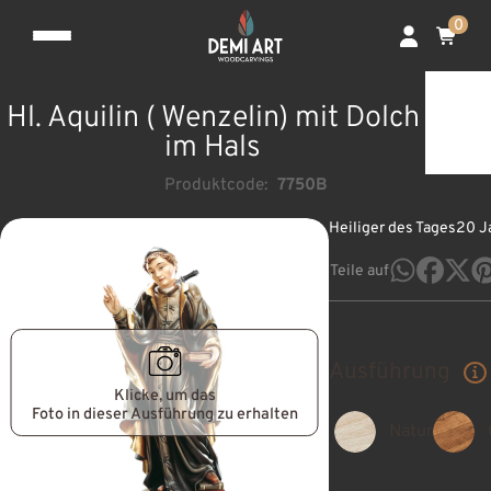
0
Hl. Aquilin ( Wenzelin) mit Dolch
im Hals
Produktcode:
7750B
Heiliger des Tages
20 J
Teile auf
Ausführung
Klicke, um das
Foto in dieser Ausführung zu erhalten
Natur