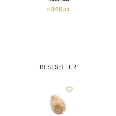
141
348
328
€
,00
€
,00
€
,00
Hl. Aquilin (
Wenzelin) mit
Dolch im Hals
Hinzugefügt zum
Warenkorb
BESTSELLER