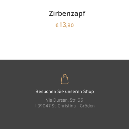
Kirschenpaar
Zirbenzapfen
Herzscha
aus
13
13
€
,90
€
,90
Zirbenho
35
€
,00
Besuchen Sie unseren Shop
Via Dursan, Str. 55
l-39047 St. Christina - Gröden