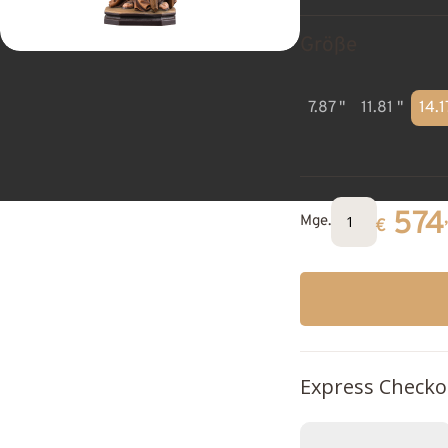
Größe
7.87 "
11.81 "
14.1
574
Mge.
€
Express Checko