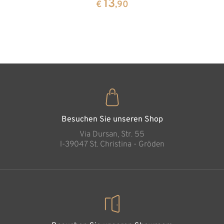
13
13
€
,90
€
,90
Zirbenho
35
€
,00
Besuchen Sie unseren Shop
Via Dursan, Str. 55
l-39047 St. Christina - Gröden