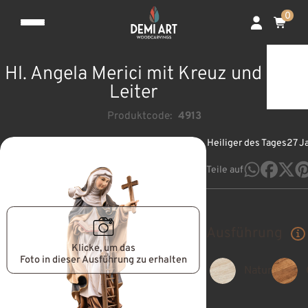
0
Hl. Angela Merici mit Kreuz und
Leiter
Produktcode:
4913
Heiliger des Tages
27 J
Teile auf
Ausführung
Klicke, um das
Foto in dieser Ausführung zu erhalten
Natur