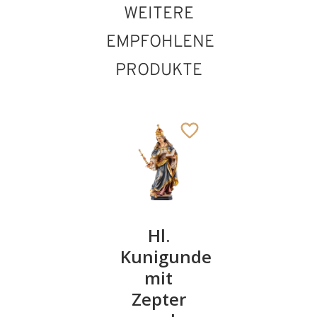
WEITERE
EMPFOHLENE
PRODUKTE
Hl. Stilla
Hl.
Hl.
von
Kunigunde
Tatiana
Abenberg
mit
mit Löwe
Zepter
150
242
€
,00
€
,00