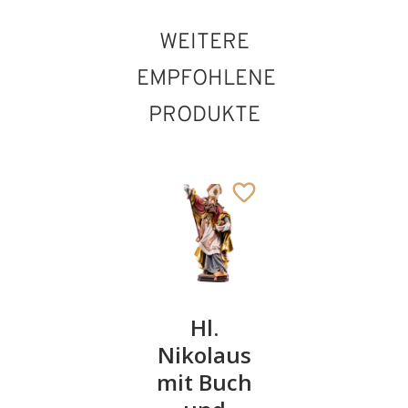
WEITERE
EMPFOHLENE
PRODUKTE
Hl. Agatho
Hinzugefügt zum
Hl.
Hl.
Hl.
Warenkorb
Pirmin
Nikolaus
Jakobus
mit
mit Buch
von