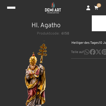
0
Hl. Agatho
Produktcode:
6158
Heiliger des Tages
10 J
Teile auf