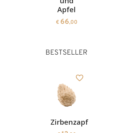
Schlangen
und
Compost
Apfel
66
414
€
,00
€
,00
66
€
,00
BESTSELLER
Kirschenpaar
Zirbenzapfen
Herzscha
aus