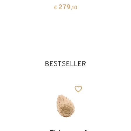
von
279
€
,10
Maleval
247
€
,80
Hl. Agatho
Hinzugefügt zum
Warenkorb
BESTSELLER