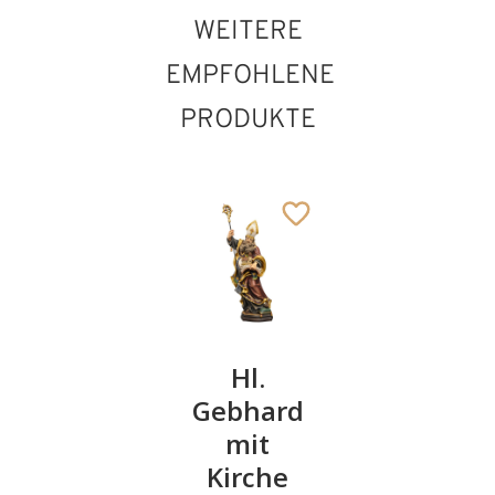
WEITERE
EMPFOHLENE
PRODUKTE
Hl.
Hl.
Hl.
Gustav
Gebhard
Wilhelm
mit
der
222
€
,00
Kirche
Große