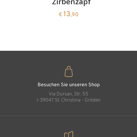
Kirschenpaar
Zirbenzapfen
Herzscha
aus
13
13
€
,90
€
,90
Zirbenho
35
€
,00
Besuchen Sie unseren Shop
Via Dursan, Str. 55
l-39047 St. Christina - Gröden