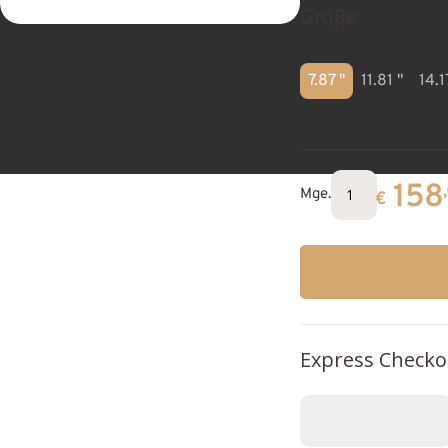
Größe
7.87 "
11.81 "
14.1
158
Mge.
€
Express Checko