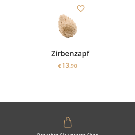
Hinzugefügt zum
Warenkorb
Kirschenpaar
Zirbenzapfen
Herzscha
aus
13
13
€
,90
€
,90
Zirbenho
35
€
,00