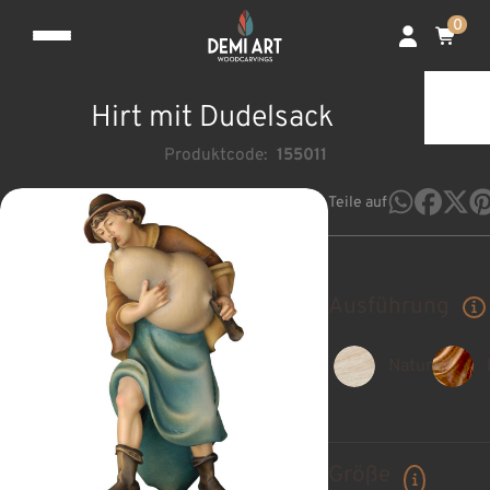
0
Hirt mit Dudelsack
Produktcode:
155011
Teile auf
Ausführung
Natur
Größe