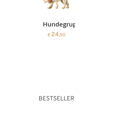
Schaf
Hundegruppe
Treiber
liegend
24
47
€
,50
€
,00
mit
Lamm
24
€
,50
BESTSELLER
Hirt mit
Dudelsack