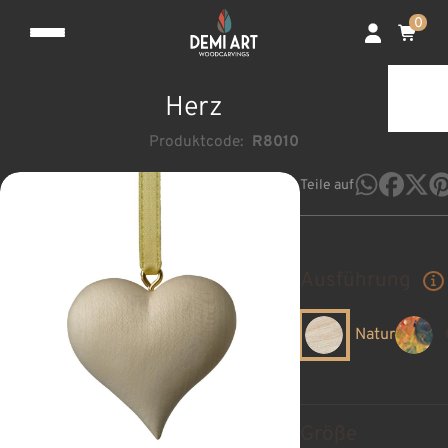
0
Herz
Produktcode:
R8010
Teile auf
Ausführung
Natur
Größe