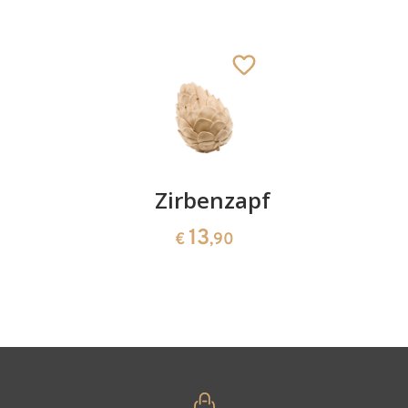
Kirschenpaar
Zirbenzapfen
Herzscha
aus
13
13
€
,90
€
,90
Zirbenho
35
€
,00