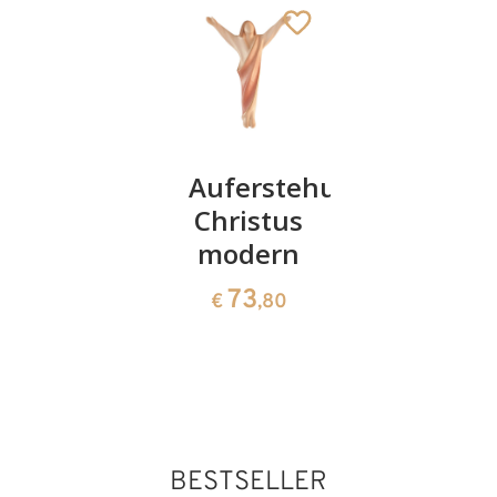
Gutschein
Auferstehungs
Christus
200
Christus
modern
modern
auf
200
€
,00
Holzkreu
73
€
,80
209
€
,00
BESTSELLER