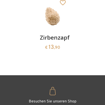
Warenkorb
Kirschenpaar
Zirbenzapfen
Herzscha
aus
13
13
€
,90
€
,90
Zirbenho
35
€
,00
Besuchen Sie unseren Shop