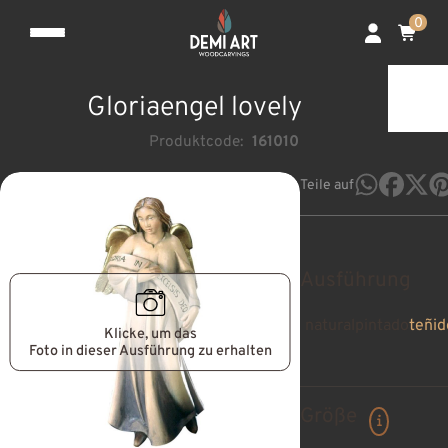
0
Gloriaengel lovely
Produktcode:
161010
Teile auf
Ausführung
natural
pintado
teñid
Klicke, um das
Foto in dieser Ausführung zu erhalten
Größe