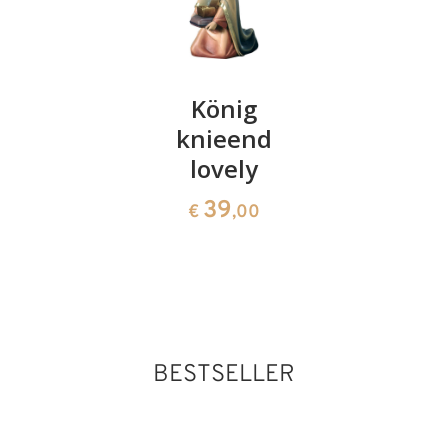
Schaf
König
Ochs
liegend
knieend
lovely
lovely
lovely
39
€
,00
18
39
€
,50
€
,00
BESTSELLER
Gloriaengel lovely
Hinzugefügt zum