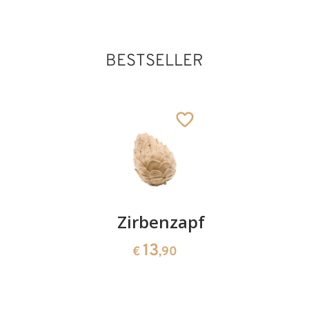
BESTSELLER
Kirschenpaar
Zirbenzapfen
Herzscha
aus
13
13
€
,90
€
,90
Zirbenho
35
€
,00