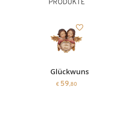
PRODUKTE
Weihwasserkrug
Glückwunschengel
Gottes
der
Wege
59
€
,80
Hoffnung
Kreuz
70
111
€
,00
€
,70