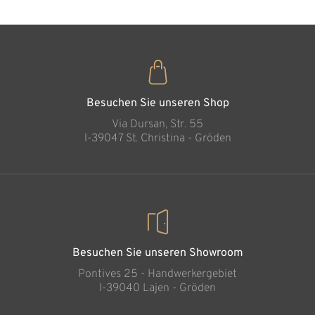
Geborgenheit des
Kindes
Hinzugefügt zum
Warenkorb
Besuchen Sie unseren Shop
Via Dursan, Str. 55
l-39047 St. Christina - Gröden
Besuchen Sie unseren Showroom
Pontives 25 - Handwerkergebiet
l-39040 Lajen - Gröden