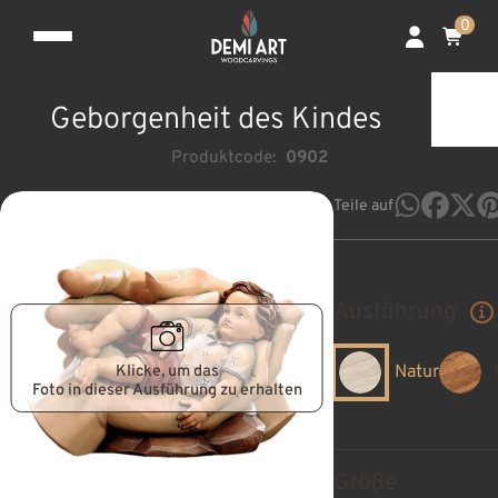
0
Geborgenheit des Kindes
Produktcode:
0902
Teile auf
Ausführung
Klicke, um das
Natur
Foto in dieser Ausführung zu erhalten
Größe