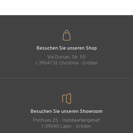
Geborgenheit des
Glaubens
Hinzugefügt zum
Warenkorb
Besuchen Sie unseren Shop
Via Dursan, Str. 55
l-39047 St. Christina - Gröden
Besuchen Sie unseren Showroom
Pontives 25 - Handwerkergebiet
l-39040 Lajen - Gröden