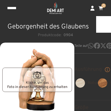
0
Geborgenheit des Glaubens
Produktcode:
0904
Teile auf
Ausführung
Klicke, um das
Natur
Foto in dieser Ausführung zu erhalten
Größe