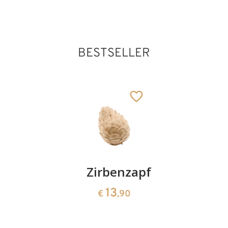
BESTSELLER
Kirschenpaar
Zirbenzapfen
Herzscha
aus
13
13
€
,90
€
,90
Zirbenho
35
€
,00