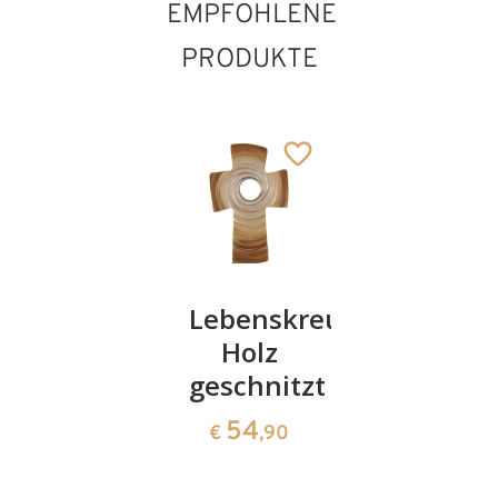
EMPFOHLENE
PRODUKTE
Persoenliches
Lebenskreuz,
TEST
Schutzengerl
Holz
Besinnli
(gruen)
geschnitzt
Kreuz
51
54
77
€
,00
€
,90
€
,00