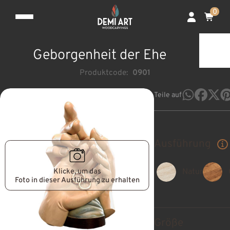
0
Geborgenheit der Ehe
Produktcode:
0901
Teile auf
Ausführung
Klicke, um das
Natur
Foto in dieser Ausführung zu erhalten
Größe