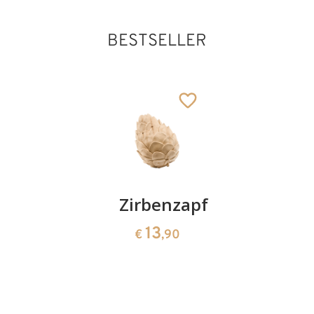
BESTSELLER
Kirschenpaar
Zirbenzapfen
Herzscha
aus
13
13
€
,90
€
,90
Zirbenho
35
€
,00