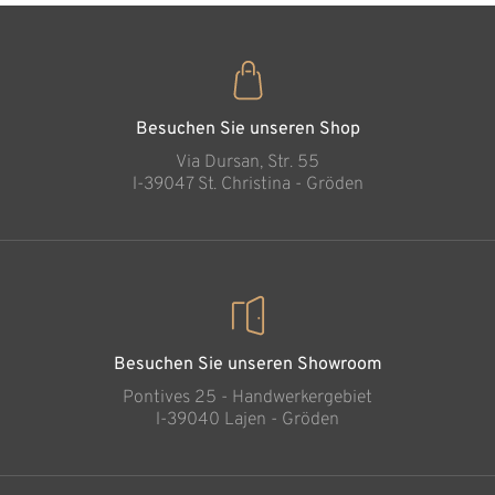
Geborgenheit der
Ehe
Hinzugefügt zum
Warenkorb
Besuchen Sie unseren Shop
Via Dursan, Str. 55
l-39047 St. Christina - Gröden
Besuchen Sie unseren Showroom
Pontives 25 - Handwerkergebiet
l-39040 Lajen - Gröden