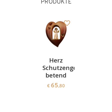
PRODUKTE
Besinnlicher
Herz
Geborgen
Weihwasserkrug
Schutzengel
"Liebe
betend
und
97
€
,00
Glück"
65
€
,80
66
€
,00