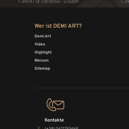
l-39047 St. Christina - Gröden
l-3
Wer ist DEMI ART?
Demi Art
Video
Highlight
Messen
Sitemap
Kontakte
(+39) 0471793468