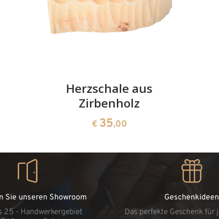
Herzschale aus
Zirbenholz
35
€
,00
n Sie unseren Showroom
Geschenkideen
s 25 - Handwerkergebiet
Das perfekte Geschenk für 