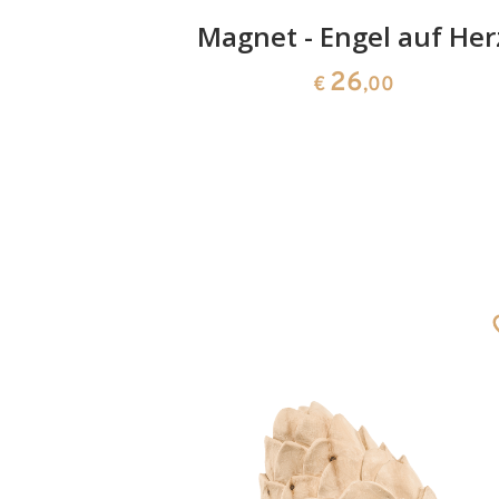
 150
Magnet - Engel auf Her
26
0
€
,00