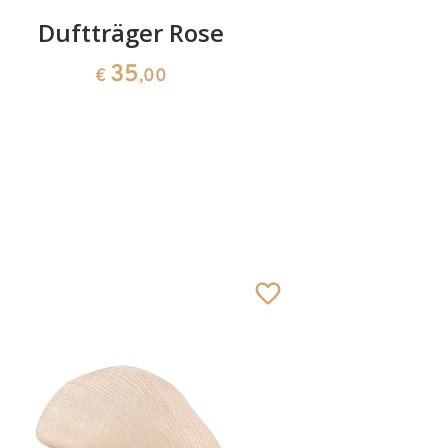
Duftträger Rose
Gut
35
€
,00