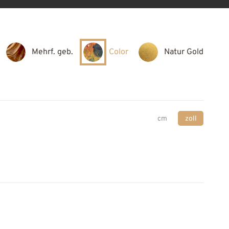
Mehrf. geb.
Color
Natur Gold
cm
zoll