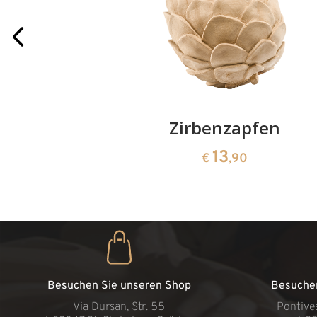
paar
Zirbenzapfen
13
€
,90
Besuchen Sie unseren Shop
Besuche
Via Dursan, Str. 55
Pontive