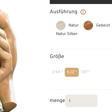
Ausführung
Natur
Gebeizt
Natur Silber
Größe
3.94 "
5.12 "
7.87 "
menge