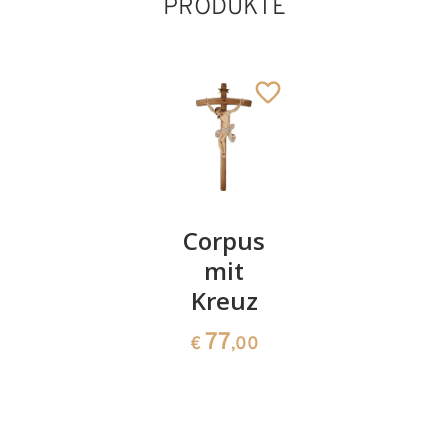
PRODUKTE
Weihwasserkrug
Corpus
Herz
der
mit
Zirbe
Hoffnung
Kreuz
flach
70
77
9
€
,00
€
,00
€
,30