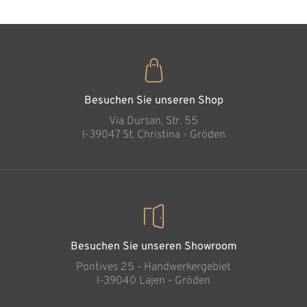
Geborgenheit der
Ehe
Hinzugefügt zum
Warenkorb
Besuchen Sie unseren Shop
Via Dursan, Str. 55
l-39047 St. Christina - Gröden
Besuchen Sie unseren Showroom
Pontives 25 - Handwerkergebiet
l-39040 Lajen - Gröden