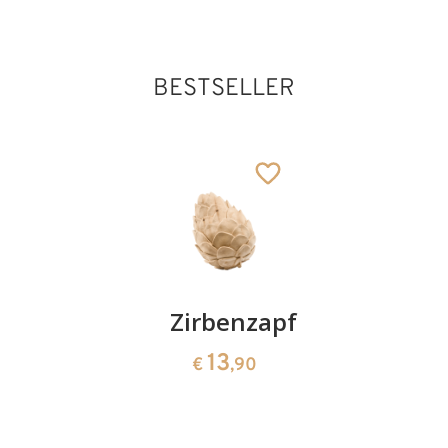
BESTSELLER
Kirschenpaar
Zirbenzapfen
Herzscha
aus
13
13
€
,90
€
,90
Zirbenho
35
€
,00