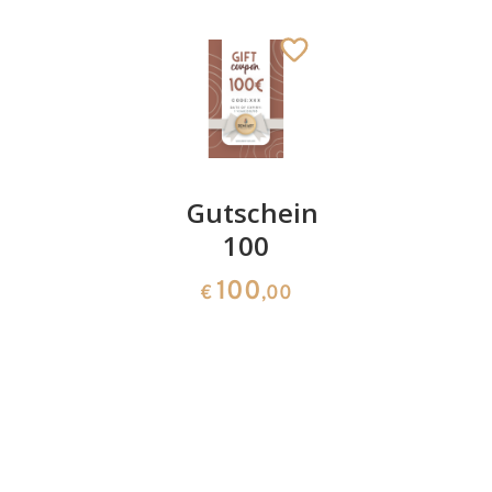
Besinnliches
Gutschein
Gutschei
Kreuz
100
50
9
100
50
€
,30
€
,00
€
,00