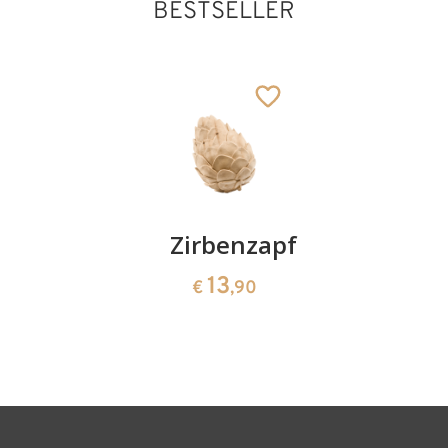
BESTSELLER
Kirschenpaar
Zirbenzapfen
Herzscha
aus
13
13
€
,90
€
,90
Zirbenho
35
€
,00