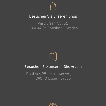
Geborgenheit der
Ehe
Hinzugefügt zum
Besuchen Sie unseren Shop
Warenkorb
Via Dursan, Str. 55
l-39047 St. Christina - Gröden
Besuchen Sie unseren Showroom
Pontives 25 - Handwerkergebiet
l-39040 Lajen - Gröden