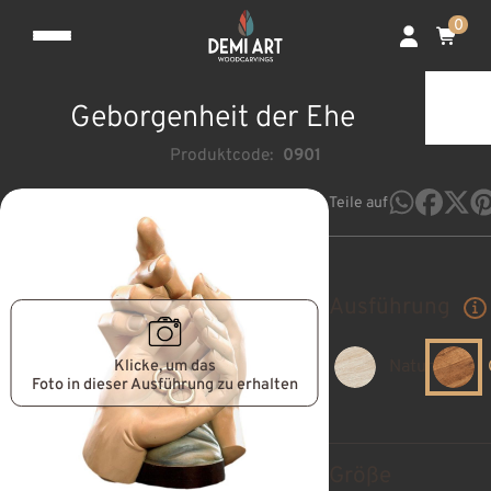
0
Geborgenheit der Ehe
Produktcode:
0901
Teile auf
Ausführung
Klicke, um das
Natur
Foto in dieser Ausführung zu erhalten
Größe