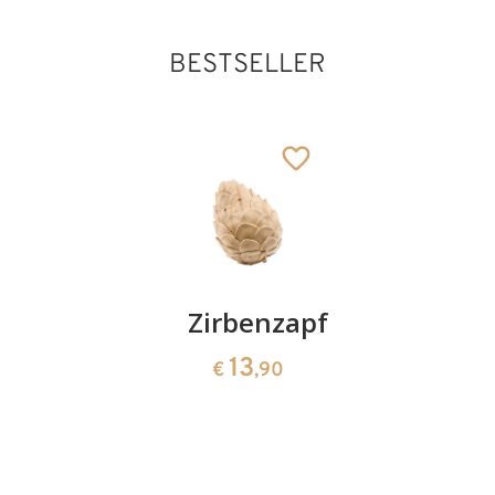
BESTSELLER
Kirschenpaar
Zirbenzapfen
Herzscha
aus
13
13
€
,90
€
,90
Zirbenho
35
€
,00