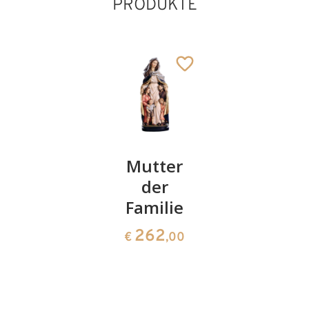
PRODUKTE
BONBONIERE
Mutter
Karaffe
- Roses
der
mit
for love
Familie
Zirbenza
50
262
31
€
,00
€
,00
€
,00