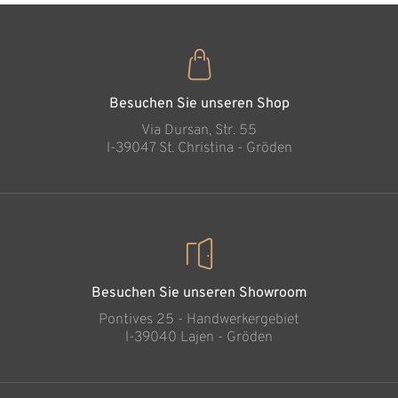
Geben mit Herz
Hinzugefügt zum
Warenkorb
Besuchen Sie unseren Shop
Via Dursan, Str. 55
l-39047 St. Christina - Gröden
Besuchen Sie unseren Showroom
Pontives 25 - Handwerkergebiet
l-39040 Lajen - Gröden