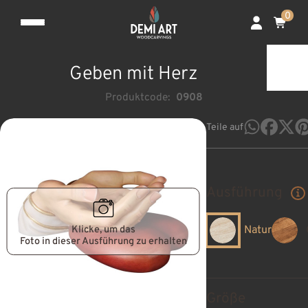
0
Geben mit Herz
Produktcode:
0908
Teile auf
Ausführung
Klicke, um das
Natur
Foto in dieser Ausführung zu erhalten
Größe