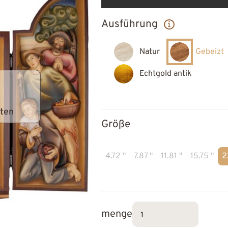
Ausführung
Natur
Gebeizt
Echtgold antik
lten
Größe
4.72 "
7.87 "
11.81 "
15.75 "
2
menge