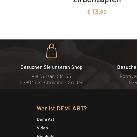
13
€
,90
Besuchen Sie unseren Shop
Besuche
Via Dursan, Str. 55
Pontive
l-39047 St. Christina - Gröden
l-3
Wer ist DEMI ART?
Demi Art
Video
Highlight