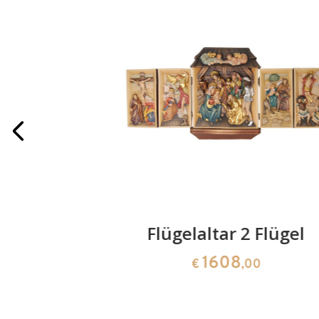
Krippe
Flügelaltar 2 Flügel
1608
0
€
,00