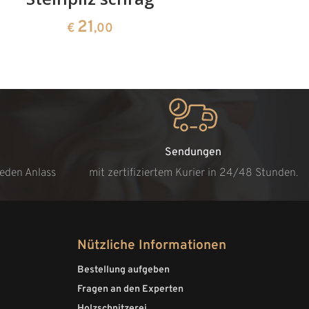
21
€
,00
Sendungen
jeden Anlass
mit zertifiziertem Kurier in 24/48 Stunden.
Nützliche Informationen
Bestellung aufgeben
Fragen an den Experten
Holzschnitzerei