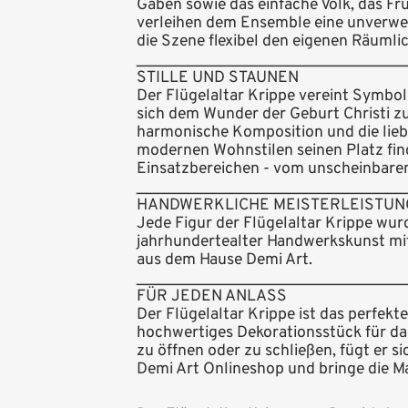
Gaben sowie das einfache Volk, das F
verleihen dem Ensemble eine unverwe
die Szene flexibel den eigenen Räuml
_________________________________
STILLE UND STAUNEN
Der Flügelaltar Krippe vereint Symbol
sich dem Wunder der Geburt Christi z
harmonische Komposition und die liebe
modernen Wohnstilen seinen Platz find
Einsatzbereichen - vom unscheinbare
_________________________________
HANDWERKLICHE MEISTERLEISTUN
Jede Figur der Flügelaltar Krippe wu
jahrhundertealter Handwerkskunst mi
aus dem Hause Demi Art.
_________________________________
FÜR JEDEN ANLASS
Der Flügelaltar Krippe ist das perfekt
hochwertiges Dekorationsstück für das
zu öffnen oder zu schließen, fügt er
Demi Art Onlineshop und bringe die Ma