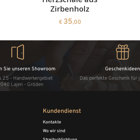
Zirbenholz
35
€
,00
n Sie unseren Showroom
Geschenkideen
s 25 - Handwerkergebiet
Das perfekte Geschenk für 
9040 Lajen - Gröden
Kundendienst
Kontakte
Wo wir sind
Streitschlichtung