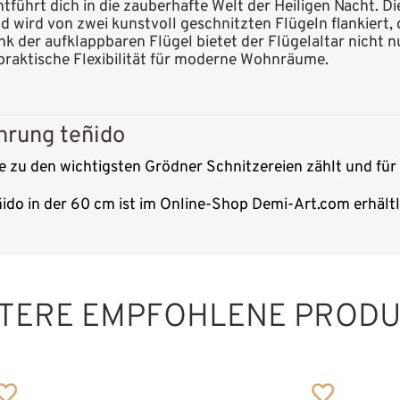
tführt dich in die zauberhafte Welt der Heiligen Nacht. D
d wird von zwei kunstvoll geschnitzten Flügeln flankiert, 
k der aufklappbaren Flügel bietet der Flügelaltar nicht n
raktische Flexibilität für moderne Wohnräume.
hrung teñido
die zu den wichtigsten Grödner Schnitzereien zählt und für
ñido in der 60 cm ist im Online-Shop Demi-Art.com erhältl
Flügelaltar Krippe
Hinzugefügt zum
Warenkorb
TERE EMPFOHLENE PROD