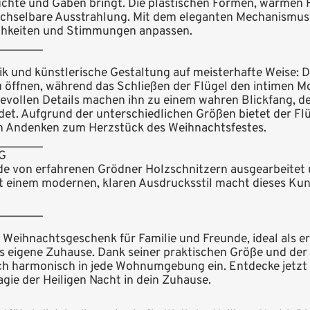
rüchte und Gaben bringt. Die plastischen Formen, warmen
chselbare Ausstrahlung. Mit dem eleganten Mechanismus 
ichkeiten und Stimmungen anpassen.
_______
ik und künstlerische Gestaltung auf meisterhafte Weise: D
u öffnen, während das Schließen der Flügel den intimen M
vollen Details machen ihn zu einem wahren Blickfang, der
et. Aufgrund der unterschiedlichen Größen bietet der Flüg
n Andenken zum Herzstück des Weihnachtsfestes.
_______
G
rde von erfahrenen Grödner Holzschnitzern ausgearbeitet
t einem modernen, klaren Ausdrucksstil macht dieses Ku
_______
e Weihnachtsgeschenk für Familie und Freunde, ideal als er
 eigene Zuhause. Dank seiner praktischen Größe und der M
 sich harmonisch in jede Wohnumgebung ein. Entdecke jetz
gie der Heiligen Nacht in dein Zuhause.