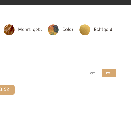
Mehrf. geb.
Color
Echtgold
cm
zoll
3.62 "