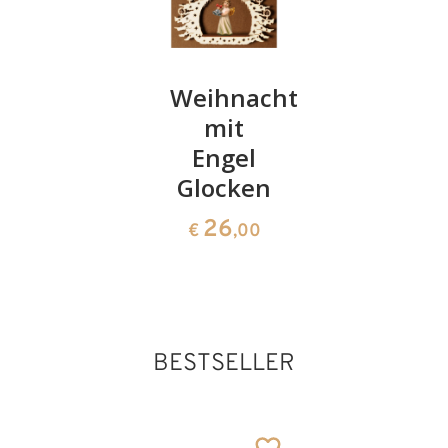
Diana
Weihnachtsbaum
Familien
Engel
mit
264
€
,00
mit
Engel
Glocke
Glocken
26
26
€
,60
€
,00
BESTSELLER