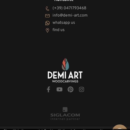
(+39) 0471793468
info@demi-art.com
whatsapp us
find us