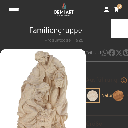
0
Familiengruppe
Produktcode:
1525
Teile auf
Ausführung
Natur
Größe