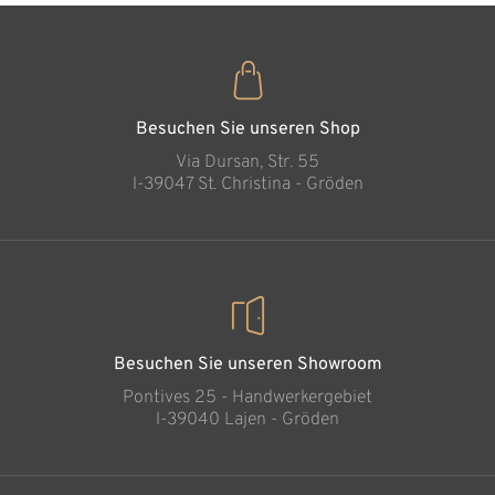
Familiengruppe
Hinzugefügt zum
Warenkorb
Besuchen Sie unseren Shop
Via Dursan, Str. 55
l-39047 St. Christina - Gröden
Besuchen Sie unseren Showroom
Pontives 25 - Handwerkergebiet
l-39040 Lajen - Gröden