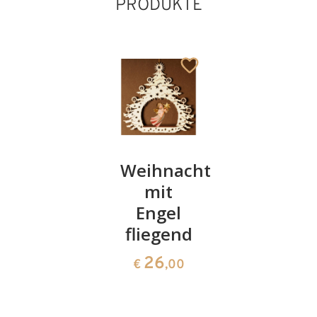
PRODUKTE
Relief
Weihnachtsbaum
Zug
Landschaft
mit
20
€
,80
Marterl
Engel
fliegend
1164
€
,00
26
€
,00