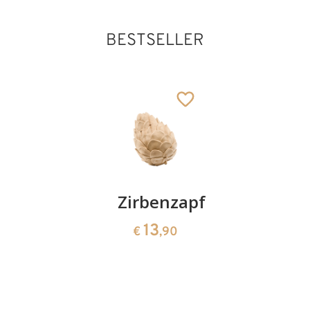
BESTSELLER
Kirschenpaar
Zirbenzapfen
Herzscha
aus
13
13
€
,90
€
,90
Zirbenho
35
€
,00