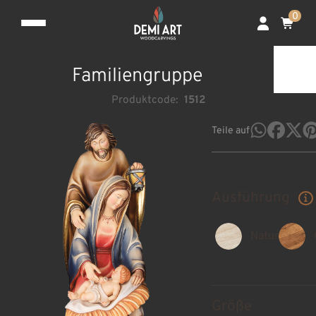
0
Familiengruppe
Produktcode:
1512
Teile auf
Ausführung
Natur
Größe