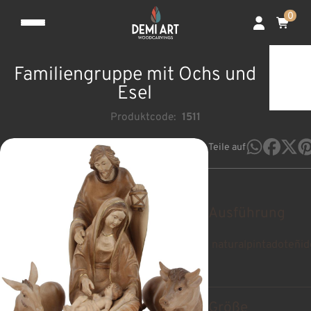
0
Familiengruppe mit Ochs und
Esel
Produktcode:
1511
Teile auf
Ausführung
natural
pintado
teñid
Größe