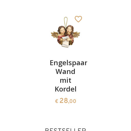
Herbergsuche
Engelspaar-
Weihnac
(Gruppe
Wand
mit
auf
mit
Engel
Sockel)
Kordel
Glocken
262
28
26
€
,00
€
,00
€
,00